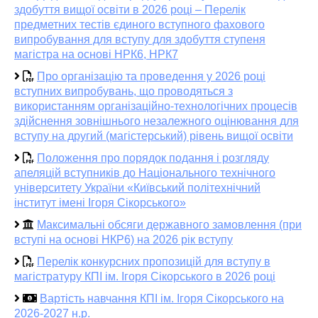
здобуття вищої освіти в 2026 році – Перелік
предметних тестів єдиного вступного фахового
випробування для вступу для здобуття ступеня
магістра на основі НРК6, НРК7
Про організацію та проведення у 2026 році
вступних випробувань, що проводяться з
використанням організаційно-технологічних процесів
здійснення зовнішнього незалежного оцінювання для
вступу на другий (магістерський) рівень вищої освіти
Положення про порядок подання і розгляду
апеляцій вступників до Національного технічного
університету України «Київський політехнічний
інститут імені Ігоря Сікорського»
Максимальні обсяги державного замовлення (при
вступі на основі НКР6) на 2026 рік вступу
Перелік конкурсних пропозицій для вступу в
магістратуру КПІ ім. Ігоря Сікорського в 2026 році
Вартість навчання КПІ ім. Ігоря Сікорського на
2026-2027 н.р.