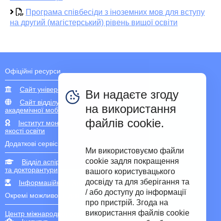
Програма співбесіди з іноземних мов для вступу
на другий (магістерський) рівень вищої освіти
Офіційні ресурси
Сайт університету
Ви надаєте згоду
Сайт відділу
на використання
академічної мобільності
файлів cookie.
Інститут моніторингу
якості освіти
Додаткові сервіси для вступників
Ми використовуємо файли
cookie задля покращення
Відділ аспірантури
та докторантури
вашого користувацького
досвіду та для зберігання та
Інформаційна підтримка вступника
/ або доступу до інформації
Окремі можливості для вступу
про пристрій. Згода на
використання файлів cookie
Центр міжнародної освіти