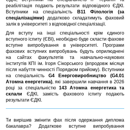
реабілітація подають результати відповідного ЄДКІ.
Вступники на спеціальінсть
В11 Філологія (за
спеціалізаціями)
додатково складатимуть фаховий
залік в університеті з відповідної спеціалізації.
Для вступу на інші спеціальності крім єдиного
вступного іспиту (ЄВІ), необхідно буде скласти фахове
вступне випробування в університеті. Програми
фахових вступних випробувань будуть оприлюднені
на сайтах факультетів та навчально-наукових
інститутів КПІ ім. Ігоря Сікорського (впродовж місяця
після набуття чинності Порядком прийому). Вступники
на спеціальність
G4 Енерговиробництво (G4.01
Атомна енергетика)
, які завершили навчання в 2026
році за спеціальністю
143 Атомна енергетика та
склали
ЄДКІ, замість фахового іспиту подають
результати ЄДКІ.
Ти вирішив змінити фах після одержання диплома
бакалавра? Додаткове вступне випробування