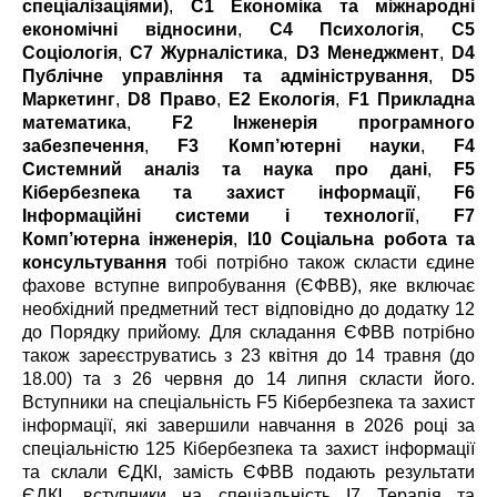
спеціалізаціями)
,
C1 Економіка та міжнародні
економічні відносини
,
C4 Психологія
,
C5
Соціологія
,
C7 Журналістика
,
D3 Менеджмент
,
D4
Публічне управління та адміністрування
,
D5
Маркетинг
,
D8 Право
,
E2 Екологія
,
F1 Прикладна
математика
,
F2 Інженерія програмного
забезпечення
,
F3 Комп’ютерні науки
,
F4
Системний аналіз та наука про дані
,
F5
Кібербезпека та захист інформації
,
F6
Інформаційні системи і технології
,
F7
Комп’ютерна інженерія
,
І10 Соціальна робота та
консультування
тобі потрібно також скласти єдине
фахове вступне випробування (ЄФВВ), яке включає
необхідний предметний тест відповідно до додатку 12
до Порядку прийому. Для складання ЄФВВ потрібно
також зареєструватись з 23 квітня до 14 травня (до
18.00) та з 26 червня до 14 липня скласти його.
Вступники на спеціальність F5 Кібербезпека та захист
інформації, які завершили навчання в 2026 році за
спеціальністю 125 Кібербезпека та захист інформації
та склали ЄДКІ, замість ЄФВВ подають результати
ЄДКІ, вступники на спеціальність I7 Терапія та