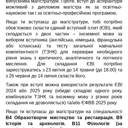
випускника магістратури. Проте, вступ до аспірантури
можливий з дипломом магістра як за освітньо-
науковою так і за освітньо-професійною програмою.
Якщо ти вступаєш до магістратури, тобі потрібно
обов’язково скласти єдиний вступний іспит (ЄВІ), який
складається з двох частин – іноземної мови за
вибором вступника (англійська, німецька, французька
або іспанська) та тесту загальної навчальної
компетентності (ТЗНК) для перевірки необхідного
рівня знань з критичного, аналітичного та логічного
мислення. Для складання ЄВІ потрібно
зареєструватись з 23 квітня до 14 травня (до 18.00) та
з 26 червня до 14 липня скласти його.
Також при вступі можна використати результати ЄВІ
2024 або 2025 року (обидві складові одного року,
комбінувати ТЗНК та іноземну мову з різних років
складання не дозволяється) та/або ЄФВВ 2025 року.
Якщо ти вступаєш до магістратури на спеціальності
В4 Образотворче мистецтво та реставрація
,
B9
Історія та археологія
,
В11 Філологія (за