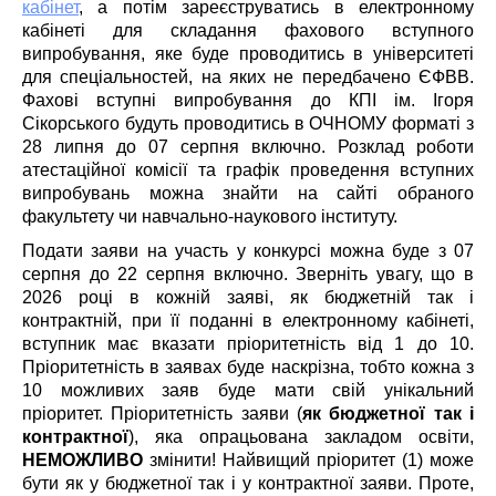
кабінет
, а потім зареєструватись в електронному
кабінеті для складання фахового вступного
випробування, яке буде проводитись в університеті
для спеціальностей, на яких не передбачено ЄФВВ.
Фахові вступні випробування до КПІ ім. Ігоря
Сікорського будуть проводитись в ОЧНОМУ форматі з
28 липня до 07 серпня включно. Розклад роботи
атестаційної комісії та графік проведення вступних
випробувань можна знайти на сайті обраного
факультету чи навчально-наукового інституту.
Подати заяви на участь у конкурсі можна буде з 07
серпня до 22 серпня включно. Зверніть увагу, що в
2026 році в кожній заяві, як бюджетній так і
контрактній, при її поданні в електронному кабінеті,
вступник має вказати пріоритетність від 1 до 10.
Пріоритетність в заявах буде наскрізна, тобто кожна з
10 можливих заяв буде мати свій унікальний
пріоритет. Пріоритетність заяви (
як бюджетної так і
контрактної
), яка опрацьована закладом освіти,
НЕМОЖЛИВО
змінити! Найвищий пріоритет (1) може
бути як у бюджетної так і у контрактної заяви. Проте,