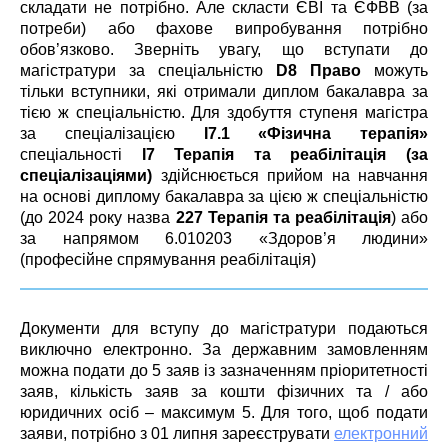
складати не потрібно. Але скласти ЄВІ та ЄФВВ (за
потреби) або фахове випробування потрібно
обов’язково. Зверніть увагу, що вступати до
магістратури за спеціальністю
D8 Право
можуть
тільки вступники, які отримали диплом бакалавра за
тією ж спеціальністю. Для здобуття ступеня магістра
за спеціалізацією
I7.1 «Фізична терапія»
спеціальності
I7 Терапія та реабілітація (за
спеціалізаціями)
здійснюється прийом на навчання
на основі диплому бакалавра за цією ж спеціальністю
(до 2024 року назва
227 Терапія та реабілітація
) або
за напрямом 6.010203 «Здоров’я людини»
(професійне спрямування реабілітація)
Документи для вступу до магістратури подаються
виключно електронно. За державним замовленням
можна подати до 5 заяв із зазначенням пріоритетності
заяв, кількість заяв за кошти фізичних та / або
юридичних осіб – максимум 5. Для того, щоб подати
заяви, потрібно з 01 липня зареєструвати
електронний