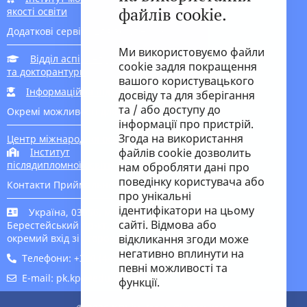
файлів cookie.
якості освіти
Додаткові сервіси для вступників
Ми використовуємо файли
Відділ аспірантури
cookie задля покращення
та докторантури
вашого користувацького
Інформаційна підтримка вступника
досвіду та для зберігання
та / або доступу до
Окремі можливості для вступу
інформації про пристрій.
Згода на використання
Центр міжнародної освіти
Інститут
файлів cookie дозволить
післядипломної освіти
нам обробляти дані про
поведінку користувача або
Контакти Приймальної комісії
про унікальні
ідентифікатори на цьому
Україна, 03056, м. Київ-56,
сайті. Відмова або
Берестейський пр-кт, 37 корпус 1,
окремий вхід зі сторони метро
відкликання згоди може
негативно вплинути на
Телефони: +380 (44) 204 9645, 204 9646
певні можливості та
E-mail: pk.kpi@edu.kpi.ua
функції.