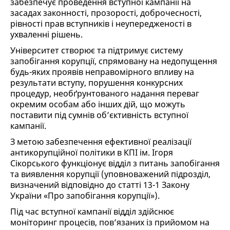
забезпечує проведення вступної кампанії на
засадах законності, прозорості, доброчесності,
рівності прав вступників і неупередженості в
ухваленні рішень.
Університет створює та підтримує систему
запобігання корупції, спрямовану на недопущення
будь-яких проявів неправомірного впливу на
результати вступу, порушення конкурсних
процедур, необґрунтованого надання переваг
окремим особам або інших дій, що можуть
поставити під сумнів об’єктивність вступної
кампанії.
З метою забезпечення ефективної реалізації
антикорупційної політики в КПІ ім. Ігоря
Сікорського функціонує відділ з питань запобігання
та виявлення корупції (уповноважений підрозділ,
визначений відповідно до статті 13-1 Закону
України «Про запобігання корупції»).
Під час вступної кампанії відділ здійснює
моніторинг процесів, пов’язаних із прийомом на