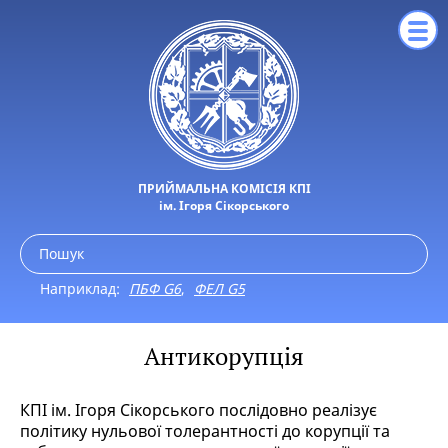
ПРИЙМАЛЬНА КОМІСІЯ КПІ
ім. Ігоря Сікорського
Наприклад:
ПБФ G6
,
ФЕЛ G5
Антикорупція
КПІ ім. Ігоря Сікорського послідовно реалізує
політику нульової толерантності до корупції та