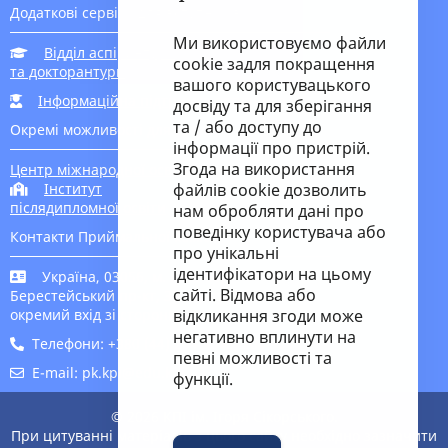
Додаткові сервіси для вступників
Ми використовуємо файли
Відділ аспірантури
cookie задля покращення
та докторантури
вашого користувацького
Інформаційна підтримка вступника
досвіду та для зберігання
та / або доступу до
Окремі можливості для вступу
інформації про пристрій.
Згода на використання
Центр міжнародної освіти
Інститут
файлів cookie дозволить
післядипломної освіти
нам обробляти дані про
поведінку користувача або
Контакти Приймальної комісії
про унікальні
ідентифікатори на цьому
Україна, 03056, м. Київ-56,
сайті. Відмова або
Берестейський пр-кт, 37 корпус 1,
окремий вхід зі сторони метро
відкликання згоди може
негативно вплинути на
Телефони: +380 (44) 204 9645, 204 9646
певні можливості та
E-mail: pk.kpi@edu.kpi.ua
функції.
© 2026 КПІ ім. Ігоря Сікорського.
При цитуванні матеріалів з цього сайту необхідно зазначити