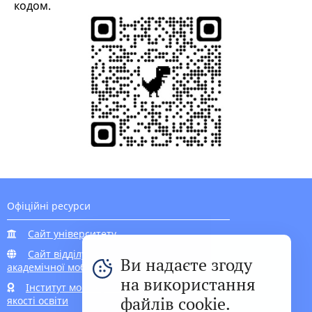
кодом.
Офіційні ресурси
Сайт університету
Сайт відділу
Ви надаєте згоду
академічної мобільності
на використання
Інститут моніторингу
файлів cookie.
якості освіти