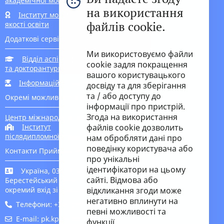
академічної мобільності
на використання
Інститут моніторингу
файлів cookie.
якості освіти
Додаткові сервіси для вступників
Ми використовуємо файли
Відділ аспірантури
cookie задля покращення
та докторантури
вашого користувацького
Інформаційна підтримка вступника
досвіду та для зберігання
та / або доступу до
Окремі можливості для вступу
інформації про пристрій.
Згода на використання
Центр міжнародної освіти
Інститут
файлів cookie дозволить
післядипломної освіти
нам обробляти дані про
поведінку користувача або
Контакти Приймальної комісії
про унікальні
ідентифікатори на цьому
Україна, 03056, м. Київ-56,
сайті. Відмова або
Берестейський пр-кт, 37 корпус 1,
окремий вхід зі сторони метро
відкликання згоди може
негативно вплинути на
Телефони: +380 (44) 204 9645, 204 9646
певні можливості та
E-mail: pk.kpi@edu.kpi.ua
функції.