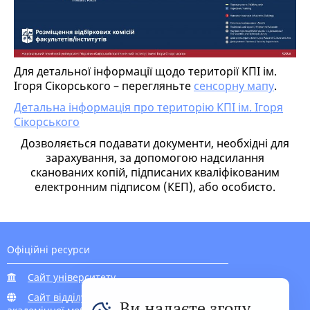
Для детальної інформації щодо території КПІ ім.
Ігоря Сікорського – перегляньте
сенсорну мапу
.
Детальна інформація про територію КПІ ім. Ігоря
Сікорського
Дозволяється подавати документи, необхідні для
зарахування, за допомогою надсилання
сканованих копій, підписаних кваліфікованим
електронним підписом (КЕП), або особисто.
Офіційні ресурси
Сайт університету
Сайт відділу
Ви надаєте згоду