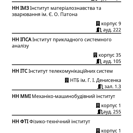
НН ІМЗ
Інститут матеріалознавства та
зварювання ім. Є. О. Патона
корпус 9
ауд. 222
НН ІПСА
Інститут прикладного системного
аналізу
корпус 35
ауд. 105
НН ІТС
Інститут телекомунікаційних систем
НТБ ім. Г. І. Денисенка
зал. 1.3
НН ММІ
Механіко-машинобудівний інститут
корпус 1
ауд. 255
НН ФТІ
Фізико-технічний інститут
корпус 1