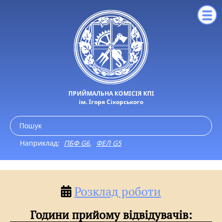
ПРИЙМАЛЬНА КОМІСІЯ КПІ
ім. Ігоря Сікорського
Наприклад:
ПБФ G6
,
ФЕЛ G5
Розклад роботи
Години прийому відвідувачів: