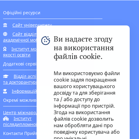
Офіційні ресурси
Сайт університету
Сайт відділу
Ви надаєте згоду
академічної мобільності
на використання
Інститут моніторингу
файлів cookie.
якості освіти
Додаткові сервіси для вступників
Ми використовуємо файли
Відділ аспірантури
cookie задля покращення
та докторантури
вашого користувацького
Інформаційна підтримка вступника
досвіду та для зберігання
та / або доступу до
Окремі можливості для вступу
інформації про пристрій.
Згода на використання
Центр міжнародної освіти
Інститут
файлів cookie дозволить
післядипломної освіти
нам обробляти дані про
поведінку користувача або
Контакти Приймальної комісії
про унікальні