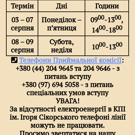
Термін
Дні
Години
00
00
09
-13
,
03 – 07
Понеділок –
серпня
п’ятниця
00
00
14
-18
08 – 09
Субота,
00
00
10
-13
серпня
неділя
Телефони Приймальної комісії
:
+380 (44) 204 9645 та 204 9646 - з
питань вступу
+380 (97) 694 5058 - з питань
спеціальних умов вступу
УВАГА!
За відсутності електроенергії в КПІ
ім. Ігоря Сікорського телефоні лінії
можуть не працювати.
Просимо звертатися на нашу