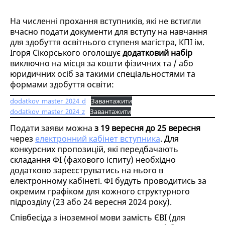
На численні прохання вступників, які не встигли
вчасно подати документи для вступу на навчання
для здобуття освітнього ступеня магістра, КПІ ім.
Ігоря Сікорського оголошує
додатковий набір
виключно на місця за кошти фізичних та / або
юридичних осіб за такими спеціальностями та
формами здобуття освіти:
dodatkov_master_2024_d
Завантажити
dodatkov_master_2024_z
Завантажити
Подати заяви можна
з 19 вересня до 25 вересня
через
електронний кабінет вступника
. Для
конкурсних пропозицій, які передбачають
складання ФІ (фахового іспиту) необхідно
додатково зареєструватись на нього в
електронному кабінеті. ФІ будуть проводитись за
окремим графіком для кожного структурного
підрозділу (23 або 24 вересня 2024 року).
Співбесіда з іноземної мови замість ЄВІ (для