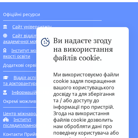
Офіційні ресурси
Сайт університету
Сайт відділу
Ви надаєте згоду
академічної мобільності
на використання
Інститут моніторингу
файлів cookie.
якості освіти
Додаткові сервіси для вступників
Ми використовуємо файли
Відділ аспірантури
cookie задля покращення
та докторантури
вашого користувацького
Інформаційна підтримка вступника
досвіду та для зберігання
та / або доступу до
Окремі можливості для вступу
інформації про пристрій.
Згода на використання
Центр міжнародної освіти
Інститут
файлів cookie дозволить
післядипломної освіти
нам обробляти дані про
поведінку користувача або
Контакти Приймальної комісії