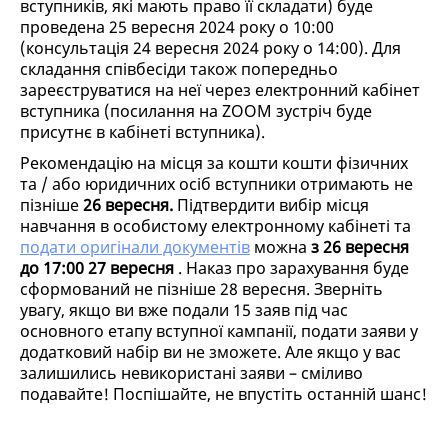
вступників, які мають право її складати) буде
проведена 25 вересня 2024 року о 10:00
(консультація 24 вересня 2024 року о 14:00). Для
складання співбесіди також попередньо
зареєструватися на неї через електронний кабінет
вступника (посилання на ZOOM зустріч буде
присутнє в кабінеті вступника).
Рекомендацію на місця за кошти кошти фізичних
та / або юридичних осіб вступники отримають не
пізніше
26 вересня.
Підтвердити вибір місця
навчання в особистому електронному кабінеті та
подати
оригінали документів
можна
з 26 вересня
до 17:00 27 вересня
. Наказ про зарахування буде
сформований не пізніше 28 вересня. Зверніть
увагу, якщо ви вже подали 15 заяв під час
основного етапу вступної кампанії, подати заяви у
додатковий набір ви не зможете. Але якщо у вас
залишились невикористані заяви – сміливо
подавайте! Поспішайте, не впустіть останній шанс!