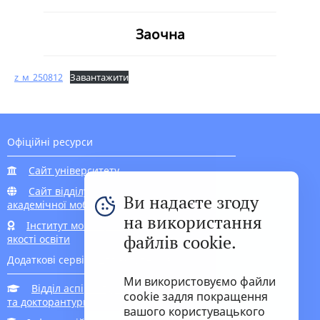
Заочна
z_м_250812
Завантажити
Офіційні ресурси
Сайт університету
Сайт відділу
Ви надаєте згоду
академічної мобільності
на використання
Інститут моніторингу
файлів cookie.
якості освіти
Додаткові сервіси для вступників
Ми використовуємо файли
Відділ аспірантури
cookie задля покращення
та докторантури
вашого користувацького